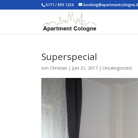
0171 / 899 1234
booking@apartmentcologne.
Superspecial
von
Christian
|
Juni 21, 2017
|
Uncategorized